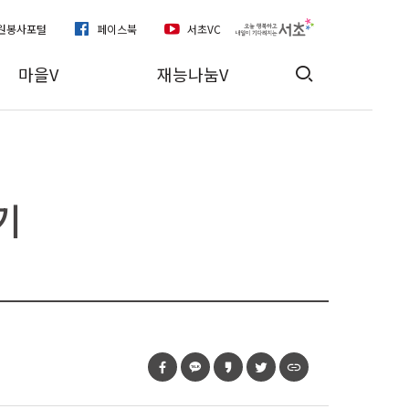
자원봉사포털
페이스북
서초VC
마을V
재능나눔V
기