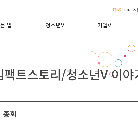
1365 
는 일
청소년V
기업V
임팩트스토리/청소년V 이야
년 총회