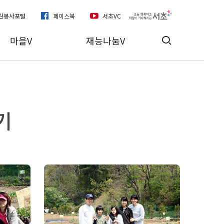
자원봉사포털
페이스북
서초VC
마을V
재능나눔V
기