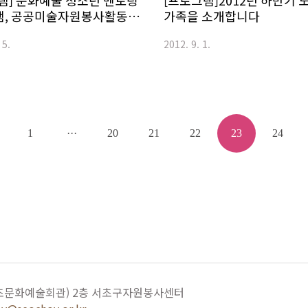
램] 문화예술 청소년 멘토링
[프로그램]2012년 하반기
램, 공공미술자원봉사활동을
가족을 소개합니다
 5.
2012. 9. 1.
1
···
20
21
22
23
24
서초문화예술회관) 2층 서초구자원봉사센터