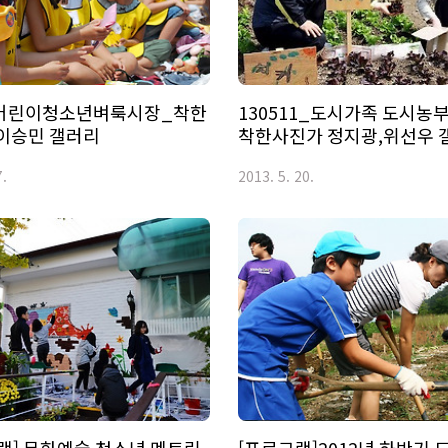
_어린이청소년벼룩시장_착한
130511_도시가족 도시농
이승민 갤러리
착한사진가 정지광,위선우 
7.
2013. 5. 20.