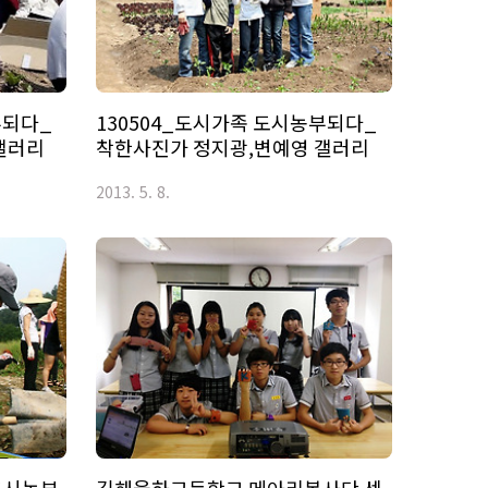
부되다_
130504_도시가족 도시농부되다_
갤러리
착한사진가 정지광,변예영 갤러리
2013. 5. 8.