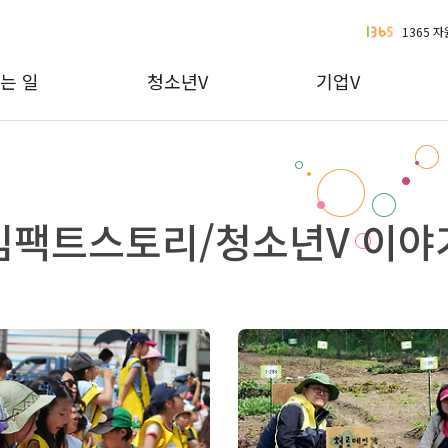
1365 
는 일
청소년V
기업V
임팩트스토리/청소년V 이야