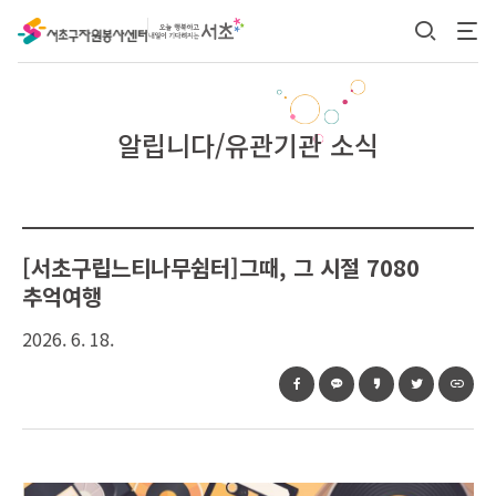
본문 바로가기
알립니다/유관기관 소식
[서초구립느티나무쉼터]그때, 그 시절 7080
추억여행
2026. 6. 18.