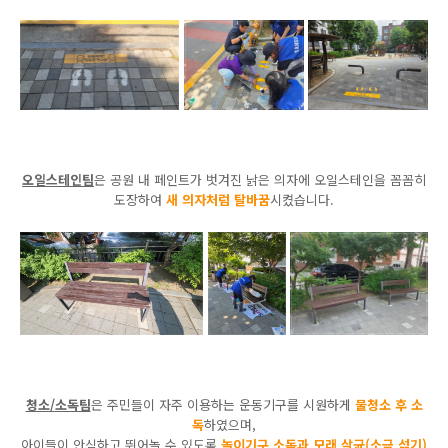
오일스테인팀
은 공원 내 페인트가 벗겨진 낡은 의자에 오일스테인을 꼼꼼히
도장하여
새 의자처럼 탈바꿈
시켰습니다
.
청소/
소독팀
은 주민들이 자주 이용하는 운동기구를 시원하게
물청소 후 소
독
하였으며
,
아이들이 안심하고 뛰어놀 수 있도록
놀이기구 소독과 모래 살균
(소금 섞기)