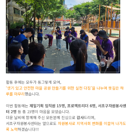
활동 후에는 모두가 동그랗게 모여
,
‘생기 있고 안전한 마을 공원 만들기를 위한 실천 다짐’
을 나누며 뜻깊은 하
루를 마무리
했습니다.
이번 활동에는
제일기획 임직원
15
명
,
프로젝트리더
6
명
,
서초구자원봉사센
터
2
명
등 총
23
명이 마음을 모았습니다
.
더운 날씨에 함께해 주신 모든분께 진심으로
감사
드리며
,
서초구자원봉사센터는 앞으로도
자원봉사로 지역사회 변화를 이끌어 나가도
록 노력
하겠습니다
!!!