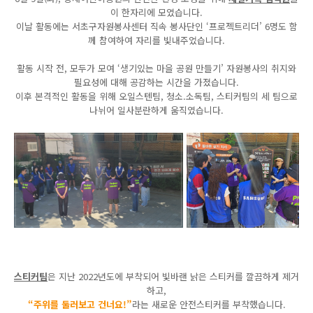
이 한자리에 모였습니다
.
이날 활동에는 서초구자원봉사센터 직속 봉사단인
‘
프로젝트리더
’ 6
명도 함
께 참여하여 자리를 빛내주었습니다
.
활동 시작 전
,
모두가 모여
‘
생기있는 마을 공원 만들기
’
자원봉사의 취지와
필요성에 대해 공감하는 시간을 가졌습니다
.
이후 본격적인 활동을 위해 오일스텐팀
,
청소
.
소독팀
,
스티커팀의 세 팀으로
나뉘어 일사분란하게 움직였습니다
.
스티커팀
은 지난
2022
년도에 부착되어 빛바랜 낡은 스티커를 깔끔하게 제거
하고
,
“주위를 둘러보고 건너요!”
라는 새로운 안전스티커를 부착했습니다
.