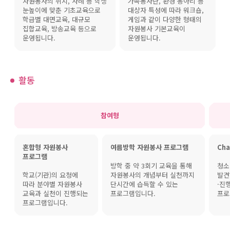
자원봉사의 취지, 사례 등 학생
가족봉사단, 환경 동아리 등
눈높이에 맞춘 기초교육으로
대상자 특성에 따라 워크숍,
학급별 대면교육, 대규모
게임과 같이 다양한 형태의
집합교육, 방송교육 등으로
자원봉사 기본교육이
운영됩니다.
운영됩니다.
활동
참여형
혼합형 자원봉사
여름방학 자원봉사 프로그램
Cha
프로그램
방학 중 약 3회기 교육을 통해
청소
학교(기관)의 요청에
자원봉사의 개념부터 실천까지
발견
따라 분야별 자원봉사
단시간에 습득할 수 있는
·진
교육과 실천이 진행되는
프로그램입니다.
프로
프로그램입니다.