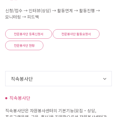
신청/접수 → 인터뷰(상담) → 활동연계 → 활동진행 →
모니터링 → 피드백
전문봉사단 등록신청서
전문봉사단 활동요청서
전문봉사단 현황
직속봉사단
시민안내봉사단
직속봉사단
풀뿌리봉사단
직속봉사단은 자원봉사센터의 기본기능(모집・상담,
프로그램운영, 교육, 홍보)을 지원함으로써 자원봉사센터가