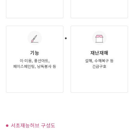
기능
재난재해
이·미용, 풍선아트,
설해, 수해복구 등
페이스페인팅, 낭독봉사 등
긴급구호
서초재능허브 구성도