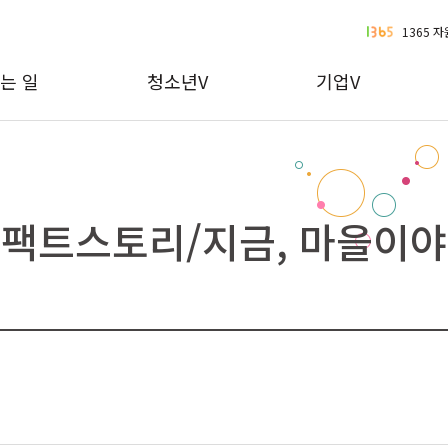
1365 
는 일
청소년V
기업V
팩트스토리/지금, 마을이
!