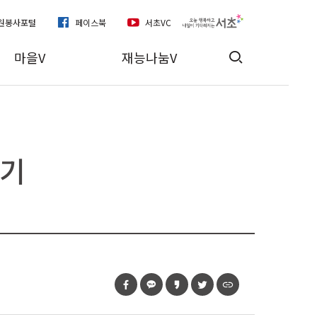
자원봉사포털
페이스북
서초VC
마을V
재능나눔V
야기