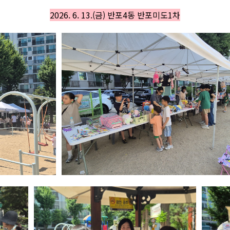
2026. 6. 13.(금) 반포4동 반포미도1차