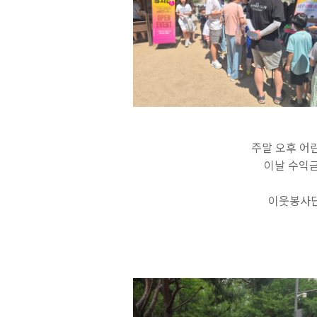
주말 오후 어
이날 수익금
이웃봉사단