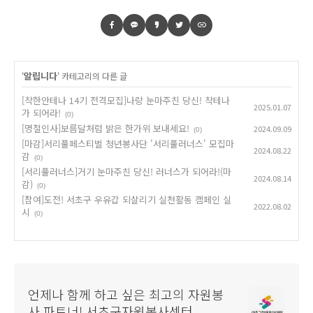
알립니다
'
' 카테고리의 다른 글
[착한안테나 14기 전격모집]나랑 눈마주친 당신! 착테나
2025.01.07
가 되어라!
(0)
[명절인사]보름달처럼 밝은 한가위 보내세요!
2024.09.09
(0)
[마감]서리풀페스티벌 청년봉사단 '서리풀러너스' 모집마
2024.08.22
감
(0)
[서리풀러너스]거기 눈마주친 당신! 러너스가 되어라!(마
2024.08.14
감)
(0)
[참여]도전! 서초구 우유갑 되살리기 실천활동 캠페인 실
2022.08.02
시
(0)
언제나 함께 하고 싶은 최고의 자원봉
사 파트너! 서초구자원봉사센터