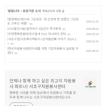
알립니다
유관기관 소식
'
>
' 카테고리의 다른 글
[환경재단]제15회 그린보트 '내 인생에 한 번뿐인 그린보
2024.11.22
트 크루즈 여행!'
(0)
[CGV할인나눔]컬쳐위크 4일간의 특가축제
2024.08.23
(2)
[우면행복한꿈터]우리동네 ESG 아나바다 장터
2024.05.14
(0)
[서초구청]서초복지팩토리<쉰아홉번째 이야기 2024.2
2024.02.01
>
(0)
[한국자원봉사문화]미래를 위한 기업자원봉사 글로벌 아
2023.09.22
젠다
(0)
언제나 함께 하고 싶은 최고의 자원봉
사 파트너! 서초구자원봉사센터
행복한 서초를 위해 일상에서 자원봉사 기회를 모
두와 함께 나누는 서초구자원봉사센터입니다.