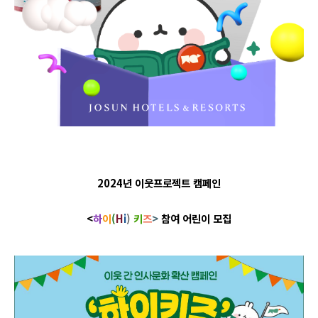
2024년 이웃프로젝트 캠페인
<
하
이
(
H
i
)
키
즈
>
참여 어린이 모집