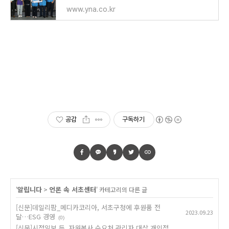
www.yna.co.kr
공감
구독하기
알립니다
언론 속 서초센터
'
>
' 카테고리의 다른 글
[신문]데일리팜_메디카코리아, 서초구청에 후원품 전
2023.09.23
달…ESG 경영
(0)
[신문]시정일보 등_자원봉사 수요처 관리자 대상 개인정