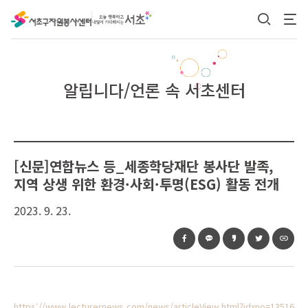
본문 바로가기
알립니다/언론 속 서초센터
[신문]연합뉴스 등_세종학당재단 봉사단 발족,
지역 상생 위한 환경·사회·투명(ESG) 활동 전개
2023. 9. 23.
https://www.lecturernews.com/news/articleView.html?idxno=13516