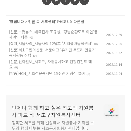
알립니다
언론 속 서초센터
'
>
' 카테고리의 다른 글
[신문]노컷뉴스_태극전사 조규성, '강남순환도로 의인'등
2022.12.29
제야의 타종
(0)
[잡지]서울사랑_서울사랑 12월호 '서리풀마을정원사'
2022.12.05
(0)
[신문]서초구민의신문_서문여고 '유기견 목도리 만들기'
2022.11.22
봉사활동 진행
(0)
[신문]신아일보_서초구, 자원봉사하고 건강검진도 해
2022.11.14
요
(0)
[방송]HCN_서초전문봉사단 15주년 기념식 열려
2022.11.04
(2)
언제나 함께 하고 싶은 최고의 자원봉
사 파트너! 서초구자원봉사센터
행복한 서초를 위해 일상에서 자원봉사 기회를 모
두와 함께 나누는 서초구자원봉사센터입니다.